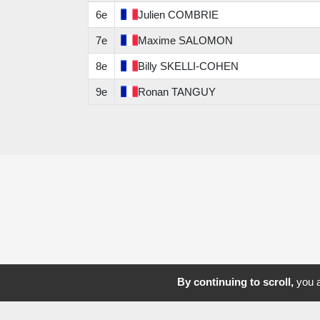
6e
Julien
COMBRIE
7e
Maxime
SALOMON
8e
Billy
SKELLI-COHEN
9e
Ronan
TANGUY
By continuing to scroll,
you a