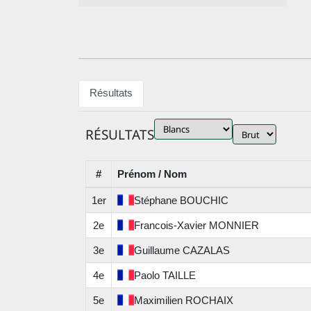
Résultats
RÉSULTATS
#
Prénom / Nom
1er
Stéphane
BOUCHIC
2e
Francois-Xavier
MONNIER
3e
Guillaume
CAZALAS
4e
Paolo
TAILLE
5e
Maximilien
ROCHAIX