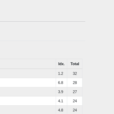
Idx.
Total
1.2
32
6.8
28
3.9
27
4.1
24
4.8
24