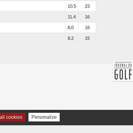
10.5
23
11.4
16
8.0
16
8.2
15
ll cookies
Personalize