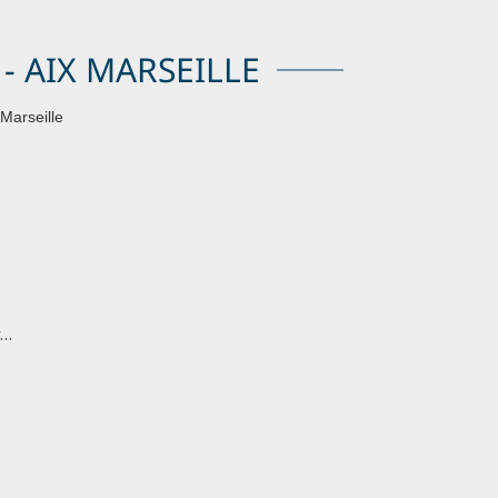
- AIX MARSEILLE
arseille
..