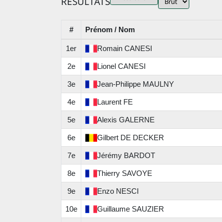
RÉSULTATS
#
Prénom / Nom
1er
Romain
CANESI
2e
Lionel
CANESI
3e
Jean-Philippe
MAULNY
4e
Laurent
FE
5e
Alexis
GALERNE
6e
Gilbert
DE DECKER
7e
Jérémy
BARDOT
8e
Thierry
SAVOYE
9e
Enzo
NESCI
10e
Guillaume
SAUZIER