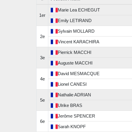
Marie Lea
ECHEGUT
1er
Emily
LETIRAND
Sylvain
MOLLARD
2e
Vincent
KARACHIRA
Pierrick
MACCHI
3e
Auguste
MACCHI
David
MESMACQUE
4e
Lionel
CANESI
Nathalie
ADRIAN
5e
Ulrike
BRAS
Jerôme
SPENCER
6e
Sarah
KNOPF